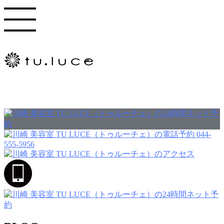
044-
555-5956