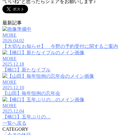
”いいね”と思ったらシェアをお願いします♪
最新記事
MORE
2026.04.02
【大切なお知らせ】 今野の予約受付に関するご案内
MORE
2025.12.18
【橋口】新たなイプル
MORE
2025.12.10
【山田】毎年恒例の忘年会
MORE
2025.12.04
【橋口】五年ぶりの…
一覧へ戻る
CATEGORY
「今.Rの休日。」