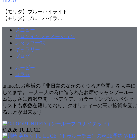
BLOG
【モリタ】ブルーハイライト
【モリタ】ブルーハイラ…
メニュー
サロンインフォメーション
スタッフ一覧
ギャラリー
ブログ
ムービー
コラム
tu.luceはお客様の『非日常のなかのくつろぎ空間』を大事に
してます。 一人一人の為に造られたお席やシャンプールー
ムはまさに贅沢空間。 ヘアケア、カラーリングのスペシャ
リストも多数在籍しており、クオリティーの高い施術を受け
ることが出来ます。
© 2026 TU.LUCE
WEB