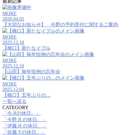
最新記事
MORE
2026.04.02
【大切なお知らせ】 今野の予約受付に関するご案内
MORE
2025.12.18
【橋口】新たなイプル
MORE
2025.12.10
【山田】毎年恒例の忘年会
MORE
2025.12.04
【橋口】五年ぶりの…
一覧へ戻る
CATEGORY
「今.Rの休日。」
「今野.R の休日。」
「伊藤.H の休日。」
「佐藤.Yの休日。」