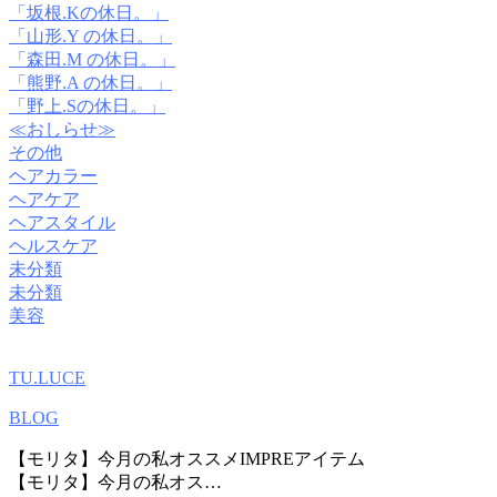
「坂根.Kの休日。」
「山形.Y の休日。」
「森田.M の休日。」
「熊野.A の休日。」
「野上.Sの休日。」
≪おしらせ≫
その他
ヘアカラー
ヘアケア
ヘアスタイル
ヘルスケア
未分類
未分類
美容
TU.LUCE
BLOG
【モリタ】今月の私オススメIMPREアイテム
【モリタ】今月の私オス…