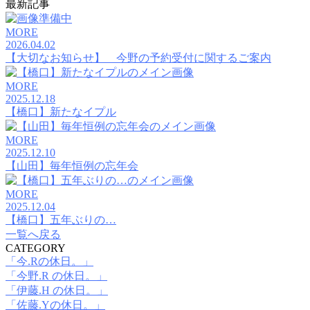
最新記事
MORE
2026.04.02
【大切なお知らせ】 今野の予約受付に関するご案内
MORE
2025.12.18
【橋口】新たなイプル
MORE
2025.12.10
【山田】毎年恒例の忘年会
MORE
2025.12.04
【橋口】五年ぶりの…
一覧へ戻る
CATEGORY
「今.Rの休日。」
「今野.R の休日。」
「伊藤.H の休日。」
「佐藤.Yの休日。」