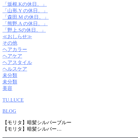
「坂根.Kの休日。」
「山形.Y の休日。」
「森田.M の休日。」
「熊野.A の休日。」
「野上.Sの休日。」
≪おしらせ≫
その他
ヘアカラー
ヘアケア
ヘアスタイル
ヘルスケア
未分類
未分類
美容
TU.LUCE
BLOG
【モリタ】暗髪シルバーブルー
【モリタ】暗髪シルバー…