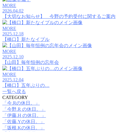
MORE
2026.04.02
【大切なお知らせ】 今野の予約受付に関するご案内
MORE
2025.12.18
【橋口】新たなイプル
MORE
2025.12.10
【山田】毎年恒例の忘年会
MORE
2025.12.04
【橋口】五年ぶりの…
一覧へ戻る
CATEGORY
「今.Rの休日。」
「今野.R の休日。」
「伊藤.H の休日。」
「佐藤.Yの休日。」
「坂根.Kの休日。」