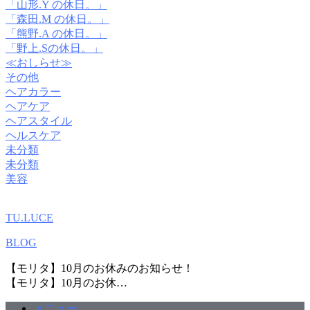
「山形.Y の休日。」
「森田.M の休日。」
「熊野.A の休日。」
「野上.Sの休日。」
≪おしらせ≫
その他
ヘアカラー
ヘアケア
ヘアスタイル
ヘルスケア
未分類
未分類
美容
TU.LUCE
BLOG
【モリタ】10月のお休みのお知らせ！
【モリタ】10月のお休…
メニュー