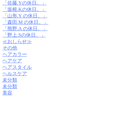
「佐藤.Yの休日。」
「坂根.Kの休日。」
「山形.Y の休日。」
「森田.M の休日。」
「熊野.A の休日。」
「野上.Sの休日。」
≪おしらせ≫
その他
ヘアカラー
ヘアケア
ヘアスタイル
ヘルスケア
未分類
未分類
美容