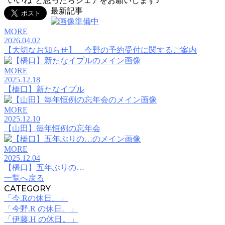
”いいね”と思ったらシェアをお願いします♪
最新記事
MORE
2026.04.02
【大切なお知らせ】 今野の予約受付に関するご案内
MORE
2025.12.18
【橋口】新たなイプル
MORE
2025.12.10
【山田】毎年恒例の忘年会
MORE
2025.12.04
【橋口】五年ぶりの…
一覧へ戻る
CATEGORY
「今.Rの休日。」
「今野.R の休日。」
「伊藤.H の休日。」