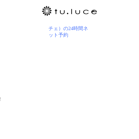
BLOG
！