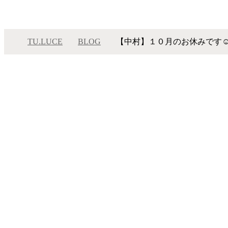
TU.LUCE
BLOG
【中村】１０月のお休みです
メニュー
ム
サロンインフォメーション
コ
スタッフ一覧
ギャラリー
ブログ
© 2026 TU.LUCE