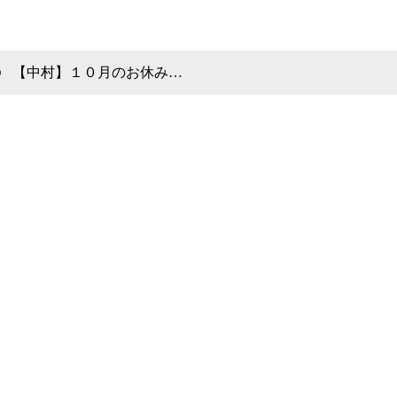
☺
【中村】１０月のお休み…
ービー
tu.luceはお客様の『非日常のなかのくつろぎ空間』を大事にしてま
ラム
ンプールームはまさに贅沢空間。 ヘアケア、カラーリングのスペシ
ティーの高い施術を受けることが出来ます。