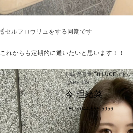
☝セルフロウリュをする同期です
これからも定期的に通いたいと思います！！
川崎 美容室
TU LUCE（ト
CARE LIST
今 理緒菜
TEL：044-555-5956