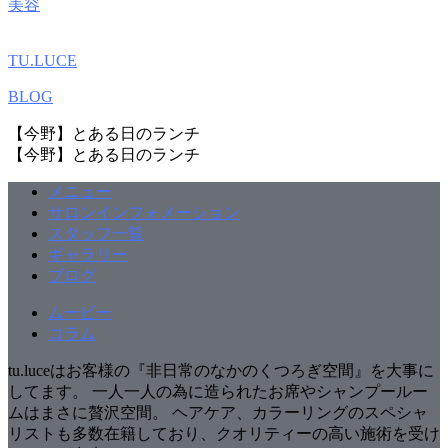
美容
TU.LUCE
BLOG
【今野】とある日のランチ
【今野】とある日のランチ
メニュー
サロンインフォメーション
スタッフ一覧
ギャラリー
ブログ
ムービー
コラム
tu.luceはお客様の『非日常のなかのくつろぎ空間』を大事に
してます。 一人一人の為に造られたお席やシャンプールー
ムはまさに贅沢空間。 ヘアケア、カラーリングのスペシャ
リストも多数在籍しており、クオリティーの高い施術を受け