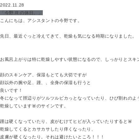
2022.11.28
「今野.R の休日。」
こんにちは、アシスタントの今野です。
先日、最近ぐっと冷えてきて、乾燥も気になる時期になりました。
お風呂上がりは特に乾燥しやすい状態になるので、しっかりとスキ
顔のスキンケア、保湿もとても大切ですが
顔以外の腕や足、踵、、全身の保湿も行うと
良いです！
冬になって脛辺りがツルツルピカっとなっていたり、ひび割れのよ
乾燥しています🚨のサインです。
踵は硬くなっていたり、皮がむけてヒビが入っていたりすると🚨
乾燥してくるとカサカサしたり痒くなったり、
皮膚が硬くなったり。それは避けたいところ！！！