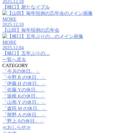
2025.12.18
【橋口】新たなイプル
MORE
2025.12.10
【山田】毎年恒例の忘年会
MORE
2025.12.04
【橋口】五年ぶりの…
一覧へ戻る
CATEGORY
「今.Rの休日。」
「今野.R の休日。」
「伊藤.H の休日。」
「佐藤.Yの休日。」
「坂根.Kの休日。」
「山形.Y の休日。」
「森田.M の休日。」
「熊野.A の休日。」
「野上.Sの休日。」
≪おしらせ≫