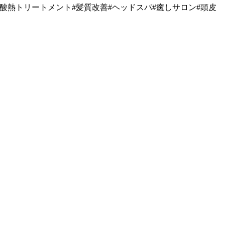
メント#酸熱トリートメント#髪質改善#ヘッドスパ#癒しサロン#頭皮