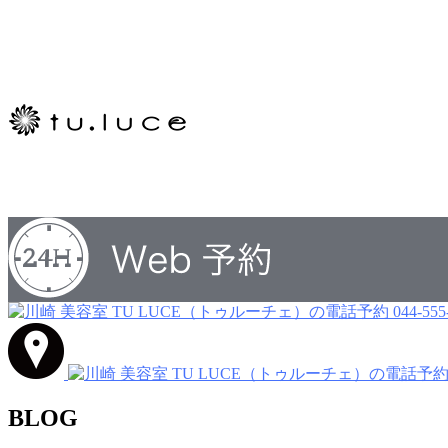
044-555
BLOG