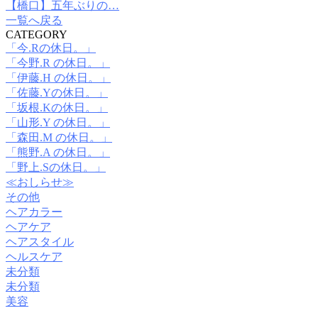
【橋口】五年ぶりの…
一覧へ戻る
CATEGORY
「今.Rの休日。」
「今野.R の休日。」
「伊藤.H の休日。」
「佐藤.Yの休日。」
「坂根.Kの休日。」
「山形.Y の休日。」
「森田.M の休日。」
「熊野.A の休日。」
「野上.Sの休日。」
≪おしらせ≫
その他
ヘアカラー
ヘアケア
ヘアスタイル
ヘルスケア
未分類
未分類
美容