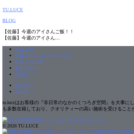
TU.LUCE
BLOG
【佐藤】今週のアイさんご飯！！
【佐藤】今週のアイさん…
メニュー
サロンインフォメーション
スタッフ一覧
ギャラリー
ブログ
ムービー
コラム
tu.luceはお客様の『非日常のなかのくつろぎ空間』を大
も多数在籍しており、クオリティーの高い施術を受けること
© 2026 TU.LUCE
WEB