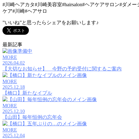
#川崎ヘアカタ#川崎美容室#hairsalon#ヘアケアサロン#ダ
ケア#川崎#ヘアサロ
”いいね”と思ったらシェアをお願いします♪
最新記事
MORE
2026.04.02
【大切なお知らせ】 今野の予約受付に関するご案内
MORE
2025.12.18
【橋口】新たなイプル
MORE
2025.12.10
【山田】毎年恒例の忘年会
MORE
2025.12.04