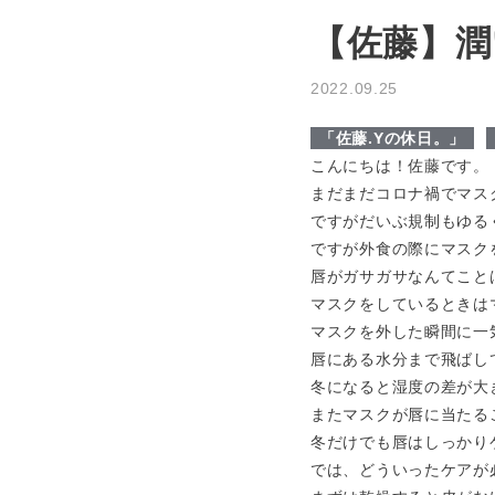
【佐藤】潤
2022.09.25
「佐藤.Yの休日。」
こんにちは！佐藤です。
まだまだコロナ禍でマス
ですがだいぶ規制もゆる
ですが外食の際にマスク
唇がガサガサなんてこと
マスクをしているときは
マスクを外した瞬間に一
唇にある水分まで飛ばし
冬になると湿度の差が大
またマスクが唇に当たる
冬だけでも唇はしっかり
では、どういったケアが