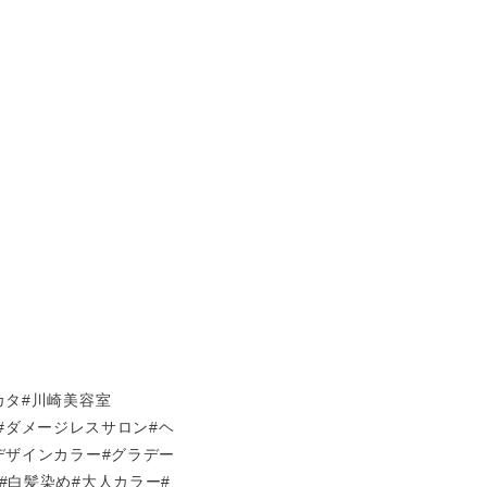
カタ#川崎美容室
lon#ダメージレスサロン#ヘ
デザインカラー#グラデー
#白髪染め#大人カラー#