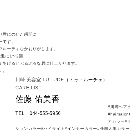
り唇にのせた瞬間に
ーです。
フルーティなかおりがします。
週に1〜2回
てあげるとぷるぷるな唇に仕上がります。
い。
川崎 美容室
TU LUCE（トゥ・ルーチェ）
CARE LIST
佐藤 佑美香
#川崎ヘア
TEL：044-555-5956
#hairsa
アカラー#
ションカラー#ハイライト#インナーカラー#外国人風カラー