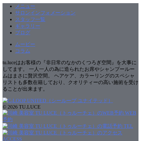
メニュー
サロンインフォメーション
スタッフ一覧
ギャラリー
ブログ
ムービー
コラム
tu.luceはお客様の『非日常のなかのくつろぎ空間』を大事に
してます。 一人一人の為に造られたお席やシャンプールー
ムはまさに贅沢空間。 ヘアケア、カラーリングのスペシャ
リストも多数在籍しており、クオリティーの高い施術を受け
ることが出来ます。
© 2026 TU.LUCE
WEB
予約
TEL
ACCESS