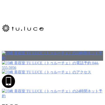
044-
555-5956