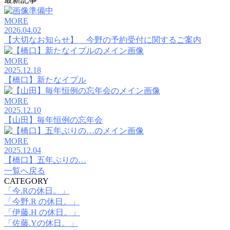
MORE
2026.04.02
【大切なお知らせ】 今野の予約受付に関するご案内
MORE
2025.12.18
【橋口】新たなイプル
MORE
2025.12.10
【山田】毎年恒例の忘年会
MORE
2025.12.04
【橋口】五年ぶりの…
一覧へ戻る
CATEGORY
「今.Rの休日。」
「今野.R の休日。」
「伊藤.H の休日。」
「佐藤.Yの休日。」