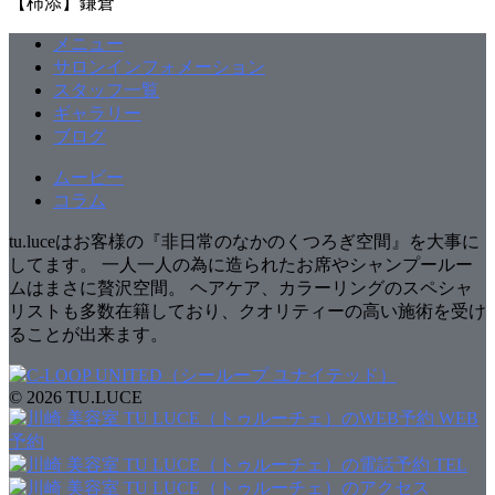
【柿添】鎌倉
メニュー
サロンインフォメーション
スタッフ一覧
ギャラリー
ブログ
ムービー
コラム
tu.luceはお客様の『非日常のなかのくつろぎ空間』を大事に
してます。 一人一人の為に造られたお席やシャンプールー
ムはまさに贅沢空間。 ヘアケア、カラーリングのスペシャ
リストも多数在籍しており、クオリティーの高い施術を受け
ることが出来ます。
© 2026 TU.LUCE
WEB
予約
TEL