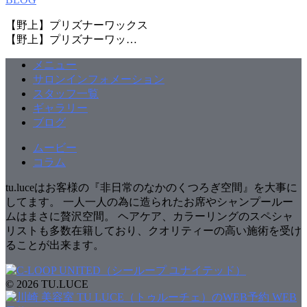
【野上】プリズナーワックス
【野上】プリズナーワッ…
メニュー
サロンインフォメーション
スタッフ一覧
ギャラリー
ブログ
ムービー
コラム
tu.luceはお客様の『非日常のなかのくつろぎ空間』を大事に
してます。 一人一人の為に造られたお席やシャンプールー
ムはまさに贅沢空間。 ヘアケア、カラーリングのスペシャ
リストも多数在籍しており、クオリティーの高い施術を受け
ることが出来ます。
© 2026 TU.LUCE
WEB