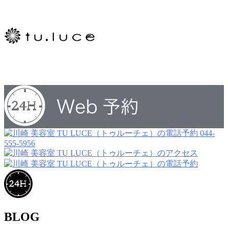
044-
555-5956
BLOG