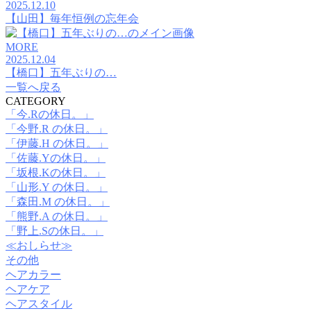
2025.12.10
【山田】毎年恒例の忘年会
MORE
2025.12.04
【橋口】五年ぶりの…
一覧へ戻る
CATEGORY
「今.Rの休日。」
「今野.R の休日。」
「伊藤.H の休日。」
「佐藤.Yの休日。」
「坂根.Kの休日。」
「山形.Y の休日。」
「森田.M の休日。」
「熊野.A の休日。」
「野上.Sの休日。」
≪おしらせ≫
その他
ヘアカラー
ヘアケア
ヘアスタイル