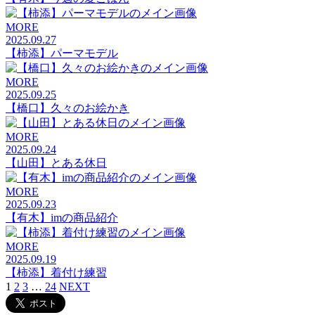
MORE
2025.09.27
【柿添】パーマモデル
MORE
2025.09.25
【橋口】久々のお絵かき
MORE
2025.09.24
【山田】とある休日
MORE
2025.09.23
【有木】imの商品紹介
MORE
2025.09.19
【柿添】着付け練習
1
2
3
…
24
NEXT