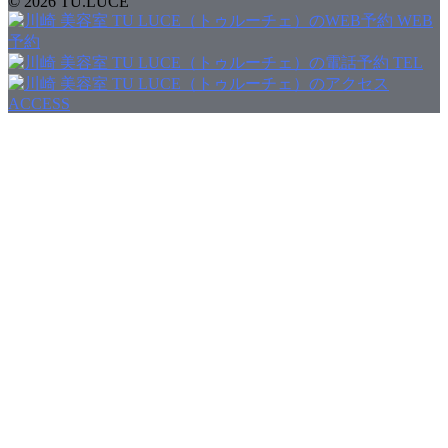
© 2026 TU.LUCE
WEB
予約
TEL
ACCESS