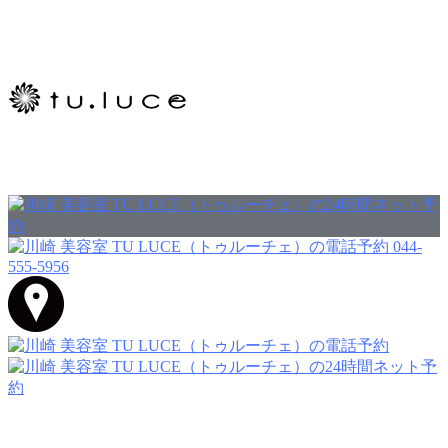
044-
555-5956