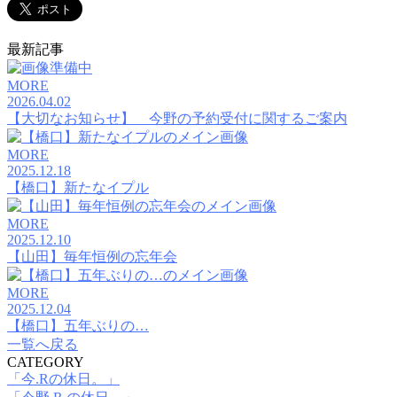
最新記事
MORE
2026.04.02
【大切なお知らせ】 今野の予約受付に関するご案内
MORE
2025.12.18
【橋口】新たなイプル
MORE
2025.12.10
【山田】毎年恒例の忘年会
MORE
2025.12.04
【橋口】五年ぶりの…
一覧へ戻る
CATEGORY
「今.Rの休日。」