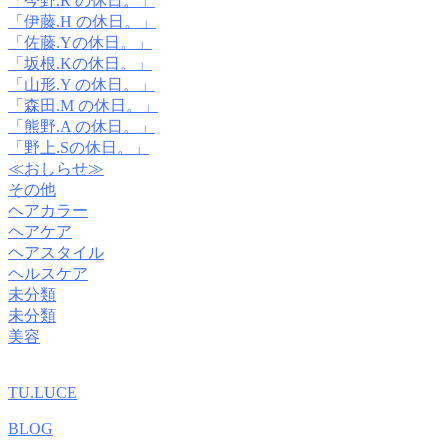
「今野.R の休日。」
「伊藤.H の休日。」
「佐藤.Yの休日。」
「坂根.Kの休日。」
「山形.Y の休日。」
「森田.M の休日。」
「熊野.A の休日。」
「野上.Sの休日。」
≪おしらせ≫
その他
ヘアカラー
ヘアケア
ヘアスタイル
ヘルスケア
未分類
未分類
美容
TU.LUCE
BLOG