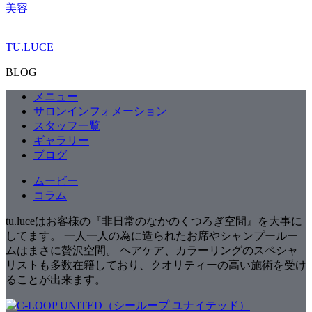
美容
TU.LUCE
BLOG
メニュー
サロンインフォメーション
スタッフ一覧
ギャラリー
ブログ
ムービー
コラム
tu.luceはお客様の『非日常のなかのくつろぎ空間』を大事に
してます。 一人一人の為に造られたお席やシャンプールー
ムはまさに贅沢空間。 ヘアケア、カラーリングのスペシャ
リストも多数在籍しており、クオリティーの高い施術を受け
ることが出来ます。