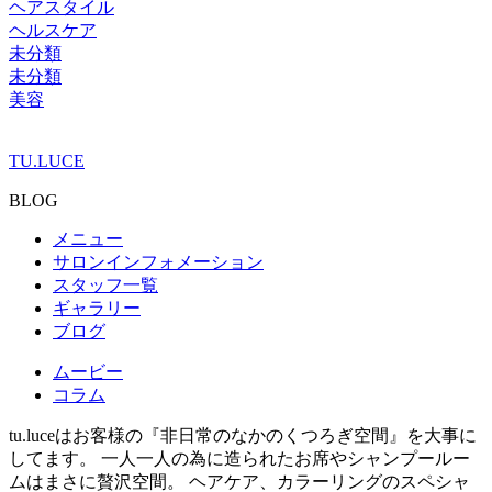
ヘアスタイル
ヘルスケア
未分類
未分類
美容
TU.LUCE
BLOG
メニュー
サロンインフォメーション
スタッフ一覧
ギャラリー
ブログ
ムービー
コラム
tu.luceはお客様の『非日常のなかのくつろぎ空間』を大事に
してます。 一人一人の為に造られたお席やシャンプールー
ムはまさに贅沢空間。 ヘアケア、カラーリングのスペシャ