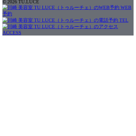
© 2026 TU.LUCE
WEB
予約
TEL
ACCESS